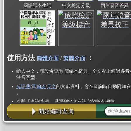
國語課本生詞
中文檢定分級
兩岸發音差異
使用方法
：
簡體介面
/
繁體介面
輸入中文，預設會查詢 簡編本辭典，全文配上經過多音
注音字型。
成語典
/
重編本
/
英文
的文獻資料，會在查詢時自動附加在
。
點擊「查詢造詞」瞬間列出含有該字的所有詞彙。
開始編輯查詢
點「部首」瞬間列出所有「同部首字」。也支援查詢「
辭典解釋的全文都經過自動斷詞，點擊便可瞬間「連續
用手動重複輸入。