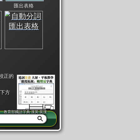
匯出表格
校正的
下方
教育部國語字典·漢英·英漢
同注音」或「同筆畫」。
查詢」此字詞的解釋，不