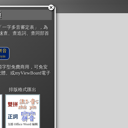
通
「一字多音審定表」，為
速查、查造詞、查同部首
拼音
yin
開源字型免費商用，可免安
體、或myViewBoard電子
排版格式匯出