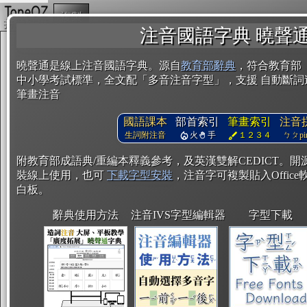
複製
注音國語字典 曉聲
曉聲通是線上注音國語字典。源自
教育部辭典
，符合教育部
中小學考試標準，全文配「多音注音字型」，支援 自動斷詞
筆畫注音
國語課本
部首索引
筆畫索引
注音
生詞附注音
火
手
１２３４
ㄅㄆpin
附教育部成語典/重編本釋義參考，及英漢雙解CEDICT。
裝線上使用，也可
下載字型安裝
，注音字可複製貼入Office軟
白板。
辭典使用方法
注音IVS字型編輯器
字型下載