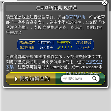
複製
注音國語字典 曉聲通
開始編輯
曉聲通是線上注音國語字典。源自
教育部辭典
，符合教育
部「一字多音審定表」，為中小學考試標準，全文配「多
音注音字型」，支援 自動斷詞速查、查造詞、查同部首
筆畫注音
國語課本
部首索引
筆畫索引
注音拼音
生詞附注音
火
手
１２３４
ㄅㄆpinyin
附教育部成語典/重編本釋義參考，及英漢雙解CEDICT。
開源字型免費商用，可免安裝線上使用，也可
下載字型
安裝
，注音字可複製貼入Office軟體、或myViewBoard電
子白板。
教育部國語字典·漢英·英漢
開始編輯查詢
辭典使用方法
注音IVS字型編輯器