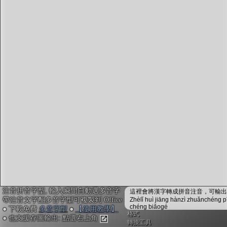
字型下載
排版格式匯出
國語課本生詞
中文檢定分級
兩岸發音差異
匯出表格
注音拼音字型, 輸入瞬間自動選多音字
這裡會將漢字轉成拼音注音，可輸出成
帶注音文字配多音字型可複製到 Office
Zhèlǐ huì jiāng hànzì zhuǎnchéng p
chéng biǎogé
● 下載免費
多音字型
●
【使用教學】
格式
● 也支援存圖輸出: 點選右上角
轉換工具