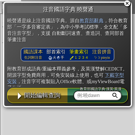
複製
注音國語字典 曉聲通
開始編輯
曉聲通是線上注音國語字典。源自
教育部辭典
，符合教育
部「一字多音審定表」，為中小學考試標準，全文配「多
音注音字型」，支援 自動斷詞速查、查造詞、查同部首
筆畫注音
國語課本
部首索引
筆畫索引
注音拼音
生詞附注音
火
手
１２３４
ㄅㄆpinyin
附教育部成語典/重編本釋義參考，及英漢雙解CEDICT。
開源字型免費商用，可免安裝線上使用，也可
下載字型
安裝
，注音字可複製貼入Office軟體、或myViewBoard電
子白板。
教育部國語字典·漢英·英漢
開始編輯查詢
辭典使用方法
注音IVS字型編輯器