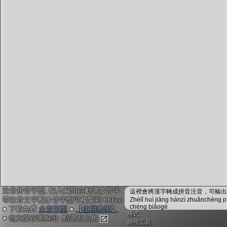
字型下載
排版格式匯出
國語課本生詞
中文檢定分級
兩岸發音差異
匯出表格
注音拼音字型, 輸入瞬間自動選多音字
這裡會將漢字轉成拼音注音，可輸出成
帶注音文字配多音字型可複製到 Office
Zhèlǐ huì jiāng hànzì zhuǎnchéng p
chéng biǎogé
● 下載免費
多音字型
●
【使用教學】
格式
● 也支援存圖輸出: 點選右上角
轉換工具