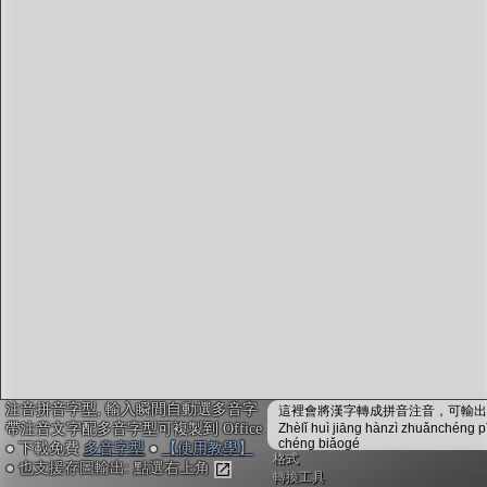
字型下載
排版格式匯出
國語課本生詞
中文檢定分級
兩岸發音差異
匯出表格
注音拼音字型, 輸入瞬間自動選多音字
這裡會將漢字轉成拼音注音，可輸出成
帶注音文字配多音字型可複製到 Office
Zhèlǐ huì jiāng hànzì zhuǎnchéng p
chéng biǎogé
● 下載免費
多音字型
●
【使用教學】
格式
● 也支援存圖輸出: 點選右上角
轉換工具