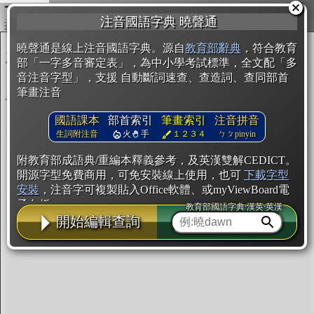
複製
注音國語字典 曉聲通
開始編輯
曉聲通是線上注音國語字典。源自
教育部辭典
，符合教育
部「一字多音審定表」，為中小學考試標準，全文配「多
音注音字型」，支援 自動斷詞速查、查造詞、查同部首
筆畫注音
國語課本
部首索引
筆畫索引
注音拼音
生詞附注音
火
手
１２３４
ㄅㄆpinyin
附教育部成語典/重編本釋義參考，及英漢雙解CEDICT。
開源字型免費商用，可免安裝線上使用，也可
下載字型
安裝
，注音字可複製貼入Office軟體、或myViewBoard電
子白板。
教育部國語字典·漢英·英漢
開始編輯查詢
辭典使用方法
注音IVS字型編輯器