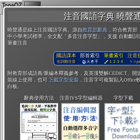
複製
注音國語字典 曉聲
曉聲通是線上注音國語字典。源自
教育部辭典
，符合教育部
中小學考試標準，全文配「多音注音字型」，支援 自動斷詞
筆畫注音
國語課本
部首索引
筆畫索引
注音
生詞附注音
火
手
１２３４
ㄅㄆpin
附教育部成語典/重編本釋義參考，及英漢雙解CEDICT。
裝線上使用，也可
下載字型安裝
，注音字可複製貼入Office軟
白板。
辭典使用方法
注音IVS字型編輯器
字型下載