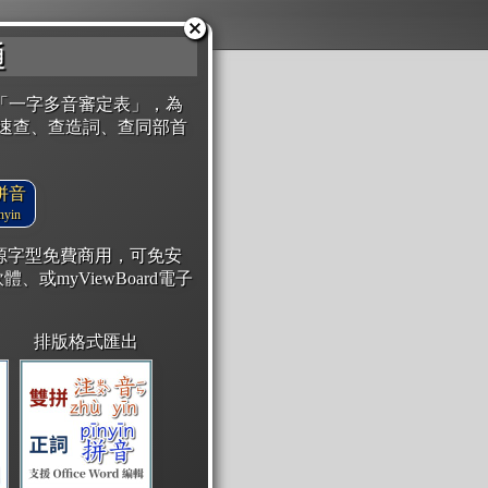
通
「一字多音審定表」，為
速查、查造詞、查同部首
拼音
yin
開源字型免費商用，可免安
體、或myViewBoard電子
排版格式匯出