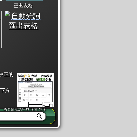
匯出表格
校正的
下方
教育部國語字典·漢英·英漢
同注音」或「同筆畫」。
查詢」此字詞的解釋，不