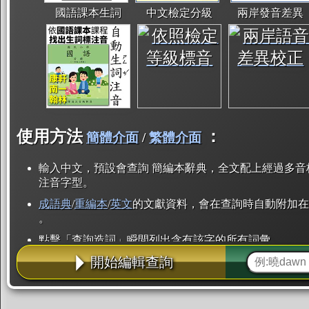
國語課本生詞
中文檢定分級
兩岸發音差異
使用方法
：
簡體介面
/
繁體介面
輸入中文，預設會查詢 簡編本辭典，全文配上經過多音
注音字型。
成語典
/
重編本
/
英文
的文獻資料，會在查詢時自動附加在
。
點擊「查詢造詞」瞬間列出含有該字的所有詞彙。
開始編輯查詢
點「部首」瞬間列出所有「同部首字」。也支援查詢「
辭典解釋的全文都經過自動斷詞，點擊便可瞬間「連續
用手動重複輸入。