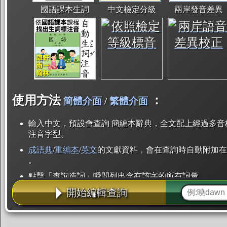
國語課本生詞
中文檢定分級
兩岸發音差異
使用方法
：
簡體介面
/
繁體介面
輸入中文，預設會查詢 簡編本辭典，全文配上經過多音
注音字型。
成語典
/
重編本
/
英文
的文獻資料，會在查詢時自動附加在
。
點擊「查詢造詞」瞬間列出含有該字的所有詞彙。
開始編輯查詢
點「部首」瞬間列出所有「同部首字」。也支援查詢「
辭典解釋的全文都經過自動斷詞，點擊便可瞬間「連續
用手動重複輸入。