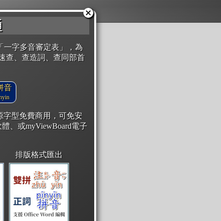
通
「一字多音審定表」，為
速查、查造詞、查同部首
拼音
yin
開源字型免費商用，可免安
體、或myViewBoard電子
排版格式匯出