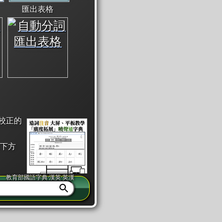
匯出表格
校正的
下方
教育部國語字典·漢英·英漢
同注音」或「同筆畫」。
查詢」此字詞的解釋，不