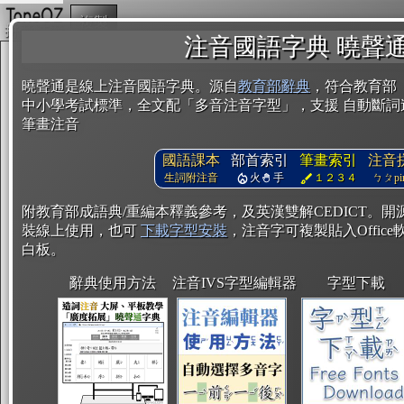
複製
注音國語字典 曉聲
曉聲通是線上注音國語字典。源自
教育部辭典
，符合教育部
中小學考試標準，全文配「多音注音字型」，支援 自動斷詞
筆畫注音
國語課本
部首索引
筆畫索引
注音
生詞附注音
火
手
１２３４
ㄅㄆpin
附教育部成語典/重編本釋義參考，及英漢雙解CEDICT。
裝線上使用，也可
下載字型安裝
，注音字可複製貼入Office軟
白板。
辭典使用方法
注音IVS字型編輯器
字型下載