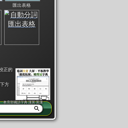
匯出表格
校正的
下方
教育部國語字典·漢英·英漢
同注音」或「同筆畫」。
查詢」此字詞的解釋，不