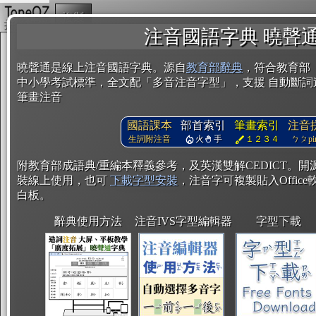
複製
注音國語字典 曉聲
曉聲通是線上注音國語字典。源自
教育部辭典
，符合教育部
中小學考試標準，全文配「多音注音字型」，支援 自動斷詞
筆畫注音
國語課本
部首索引
筆畫索引
注音
生詞附注音
火
手
１２３４
ㄅㄆpin
附教育部成語典/重編本釋義參考，及英漢雙解CEDICT。
裝線上使用，也可
下載字型安裝
，注音字可複製貼入Office軟
白板。
辭典使用方法
注音IVS字型編輯器
字型下載