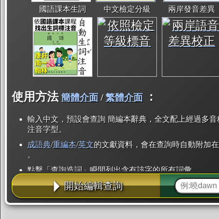
國語課本生詞
中文檢定分級
兩岸發音差異
使用方法
：
簡體介面
/
繁體介面
輸入中文，預設會查詢 簡編本辭典，全文配上經過多音
注音字型。
成語典
/
重編本
/
英文
的文獻資料，會在查詢時自動附加在
。
點擊「查詢造詞」瞬間列出含有該字的所有詞彙。
開始編輯查詢
點「部首」瞬間列出所有「同部首字」。也支援查詢「
辭典解釋的全文都經過自動斷詞，點擊便可瞬間「連續
用手動重複輸入。