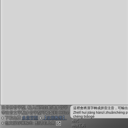
字型下載
排版格式匯出
國語課本生詞
中文檢定分級
兩岸發音差異
匯出表格
注音拼音字型, 輸入瞬間自動選多音字
這裡會將漢字轉成拼音注音，可輸出成
帶注音文字配多音字型可複製到 Office
Zhèlǐ huì jiāng hànzì zhuǎnchéng p
chéng biǎogé
● 下載免費
多音字型
●
【使用教學】
格式
● 也支援存圖輸出: 點選右上角
轉換工具