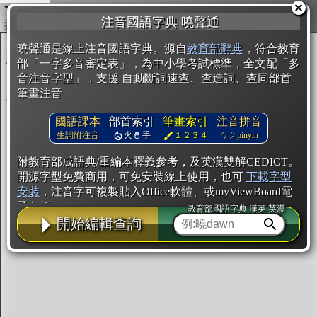
複製
注音國語字典 曉聲通
開始編輯
曉聲通是線上注音國語字典。源自
教育部辭典
，符合教育
部「一字多音審定表」，為中小學考試標準，全文配「多
音注音字型」，支援 自動斷詞速查、查造詞、查同部首
筆畫注音
國語課本
部首索引
筆畫索引
注音拼音
生詞附注音
火
手
１２３４
ㄅㄆpinyin
附教育部成語典/重編本釋義參考，及英漢雙解CEDICT。
開源字型免費商用，可免安裝線上使用，也可
下載字型
安裝
，注音字可複製貼入Office軟體、或myViewBoard電
子白板。
教育部國語字典·漢英·英漢
開始編輯查詢
辭典使用方法
注音IVS字型編輯器