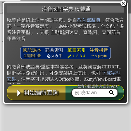
複製
注音國語字典 曉聲通
開始編輯
曉聲通是線上注音國語字典。源自
教育部辭典
，符合教育
部「一字多音審定表」，為中小學考試標準，全文配「多
音注音字型」，支援 自動斷詞速查、查造詞、查同部首
筆畫注音
國語課本
部首索引
筆畫索引
注音拼音
生詞附注音
火
手
１２３４
ㄅㄆpinyin
附教育部成語典/重編本釋義參考，及英漢雙解CEDICT。
開源字型免費商用，可免安裝線上使用，也可
下載字型
安裝
，注音字可複製貼入Office軟體、或myViewBoard電
子白板。
教育部國語字典·漢英·英漢
開始編輯查詢
辭典使用方法
注音IVS字型編輯器