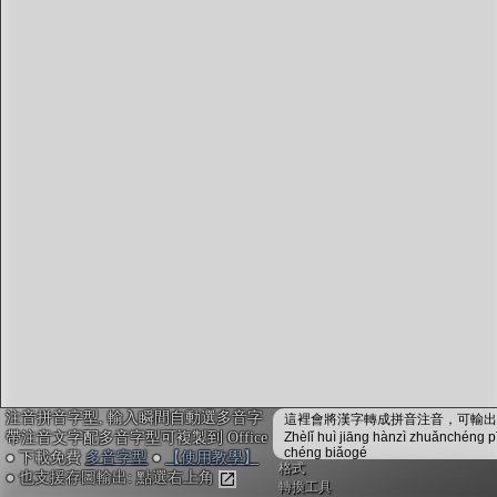
字型下載
排版格式匯出
國語課本生詞
中文檢定分級
兩岸發音差異
匯出表格
注音拼音字型, 輸入瞬間自動選多音字
這裡會將漢字轉成拼音注音，可輸出成
帶注音文字配多音字型可複製到 Office
Zhèlǐ huì jiāng hànzì zhuǎnchéng p
chéng biǎogé
● 下載免費
多音字型
●
【使用教學】
格式
● 也支援存圖輸出: 點選右上角
轉換工具