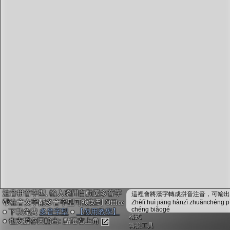
字型下載
排版格式匯出
國語課本生詞
中文檢定分級
兩岸發音差異
匯出表格
注音拼音字型, 輸入瞬間自動選多音字
這裡會將漢字轉成拼音注音，可輸出成
帶注音文字配多音字型可複製到 Office
Zhèlǐ huì jiāng hànzì zhuǎnchéng p
chéng biǎogé
● 下載免費
多音字型
●
【使用教學】
格式
● 也支援存圖輸出: 點選右上角
轉換工具