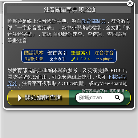
複製
注音國語字典 曉聲通
開始編輯
曉聲通是線上注音國語字典。源自
教育部辭典
，符合教育
部「一字多音審定表」，為中小學考試標準，全文配「多
音注音字型」，支援 自動斷詞速查、查造詞、查同部首
筆畫注音
國語課本
部首索引
筆畫索引
注音拼音
生詞附注音
火
手
１２３４
ㄅㄆpinyin
附教育部成語典/重編本釋義參考，及英漢雙解CEDICT。
開源字型免費商用，可免安裝線上使用，也可
下載字型
安裝
，注音字可複製貼入Office軟體、或myViewBoard電
子白板。
教育部國語字典·漢英·英漢
開始編輯查詢
辭典使用方法
注音IVS字型編輯器