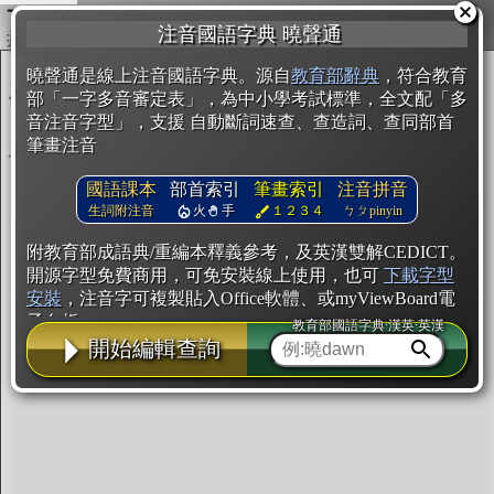
複製
注音國語字典 曉聲通
開始編輯
曉聲通是線上注音國語字典。源自
教育部辭典
，符合教育
部「一字多音審定表」，為中小學考試標準，全文配「多
音注音字型」，支援 自動斷詞速查、查造詞、查同部首
筆畫注音
國語課本
部首索引
筆畫索引
注音拼音
生詞附注音
火
手
１２３４
ㄅㄆpinyin
附教育部成語典/重編本釋義參考，及英漢雙解CEDICT。
開源字型免費商用，可免安裝線上使用，也可
下載字型
安裝
，注音字可複製貼入Office軟體、或myViewBoard電
子白板。
教育部國語字典·漢英·英漢
開始編輯查詢
辭典使用方法
注音IVS字型編輯器