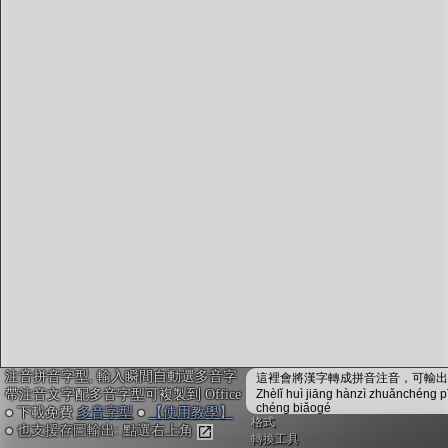
字型下載
排版格式匯出
國語課本生詞
中文檢定分級
兩岸發音差異
匯出表格
注音拼音字型, 輸入瞬間自動選多音字
這裡會將漢字轉成拼音注音，可輸出成
帶注音文字配多音字型可複製到 Office
Zhèlǐ huì jiāng hànzì zhuǎnchéng p
chéng biǎogé
● 下載免費
多音字型
●
【使用教學】
格式
● 也支援存圖輸出: 點選右上角
轉換工具