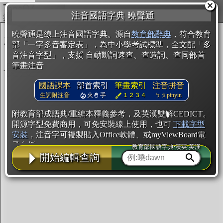
複製
注音國語字典 曉聲通
開始編輯
曉聲通是線上注音國語字典。源自
教育部辭典
，符合教育
部「一字多音審定表」，為中小學考試標準，全文配「多
音注音字型」，支援 自動斷詞速查、查造詞、查同部首
筆畫注音
國語課本
部首索引
筆畫索引
注音拼音
生詞附注音
火
手
１２３４
ㄅㄆpinyin
附教育部成語典/重編本釋義參考，及英漢雙解CEDICT。
開源字型免費商用，可免安裝線上使用，也可
下載字型
安裝
，注音字可複製貼入Office軟體、或myViewBoard電
子白板。
教育部國語字典·漢英·英漢
開始編輯查詢
辭典使用方法
注音IVS字型編輯器