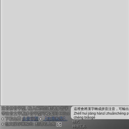
字型下載
排版格式匯出
國語課本生詞
中文檢定分級
兩岸發音差異
匯出表格
注音拼音字型, 輸入瞬間自動選多音字
這裡會將漢字轉成拼音注音，可輸出成
帶注音文字配多音字型可複製到 Office
Zhèlǐ huì jiāng hànzì zhuǎnchéng p
chéng biǎogé
● 下載免費
多音字型
●
【使用教學】
格式
● 也支援存圖輸出: 點選右上角
轉換工具