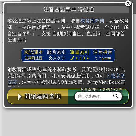
複製
注音國語字典 曉聲通
開始編輯
曉聲通是線上注音國語字典。源自
教育部辭典
，符合教育
部「一字多音審定表」，為中小學考試標準，全文配「多
音注音字型」，支援 自動斷詞速查、查造詞、查同部首
筆畫注音
國語課本
部首索引
筆畫索引
注音拼音
生詞附注音
火
手
１２３４
ㄅㄆpinyin
附教育部成語典/重編本釋義參考，及英漢雙解CEDICT。
開源字型免費商用，可免安裝線上使用，也可
下載字型
安裝
，注音字可複製貼入Office軟體、或myViewBoard電
子白板。
教育部國語字典·漢英·英漢
開始編輯查詢
辭典使用方法
注音IVS字型編輯器