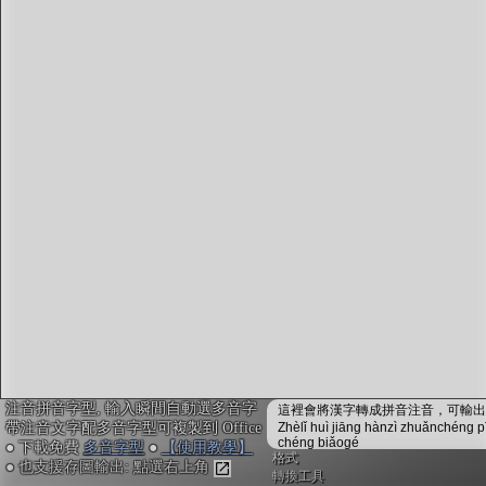
字型下載
排版格式匯出
國語課本生詞
中文檢定分級
兩岸發音差異
匯出表格
注音拼音字型, 輸入瞬間自動選多音字
這裡會將漢字轉成拼音注音，可輸出成
帶注音文字配多音字型可複製到 Office
Zhèlǐ huì jiāng hànzì zhuǎnchéng p
chéng biǎogé
● 下載免費
多音字型
●
【使用教學】
格式
● 也支援存圖輸出: 點選右上角
轉換工具