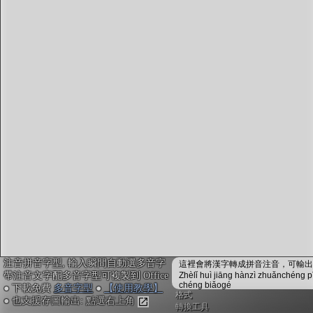
字型下載
排版格式匯出
國語課本生詞
中文檢定分級
兩岸發音差異
匯出表格
注音拼音字型, 輸入瞬間自動選多音字
這裡會將漢字轉成拼音注音，可輸出成
帶注音文字配多音字型可複製到 Office
Zhèlǐ huì jiāng hànzì zhuǎnchéng p
chéng biǎogé
● 下載免費
多音字型
●
【使用教學】
格式
● 也支援存圖輸出: 點選右上角
轉換工具