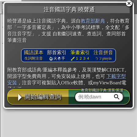
複製
注音國語字典 曉聲通
開始編輯
曉聲通是線上注音國語字典。源自
教育部辭典
，符合教育
部「一字多音審定表」，為中小學考試標準，全文配「多
音注音字型」，支援 自動斷詞速查、查造詞、查同部首
筆畫注音
國語課本
部首索引
筆畫索引
注音拼音
生詞附注音
火
手
１２３４
ㄅㄆpinyin
附教育部成語典/重編本釋義參考，及英漢雙解CEDICT。
開源字型免費商用，可免安裝線上使用，也可
下載字型
安裝
，注音字可複製貼入Office軟體、或myViewBoard電
子白板。
教育部國語字典·漢英·英漢
開始編輯查詢
辭典使用方法
注音IVS字型編輯器