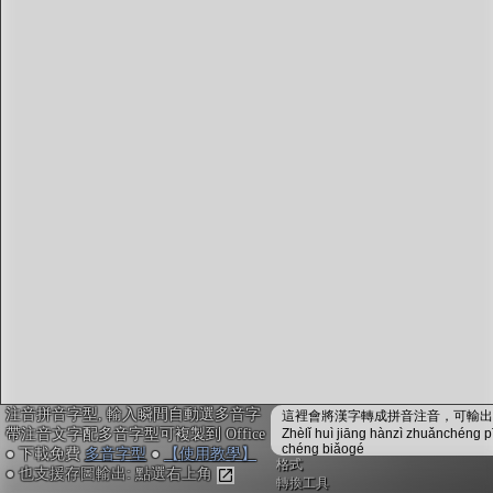
字型下載
排版格式匯出
國語課本生詞
中文檢定分級
兩岸發音差異
匯出表格
注音拼音字型, 輸入瞬間自動選多音字
這裡會將漢字轉成拼音注音，可輸出成
帶注音文字配多音字型可複製到 Office
Zhèlǐ huì jiāng hànzì zhuǎnchéng p
chéng biǎogé
● 下載免費
多音字型
●
【使用教學】
格式
● 也支援存圖輸出: 點選右上角
轉換工具