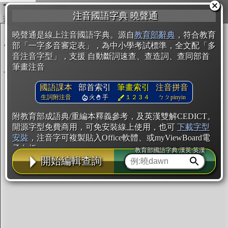
複製
注音國語字典 曉聲通
開始編輯
曉聲通是線上注音國語字典。源自
教育部辭典
，符合教育
部「一字多音審定表」，為中小學考試標準，全文配「多
音注音字型」，支援 自動斷詞速查、查造詞、查同部首
筆畫注音
國語課本
部首索引
筆畫索引
注音拼音
生詞附注音
火
手
１２３４
ㄅㄆpinyin
附教育部成語典/重編本釋義參考，及英漢雙解CEDICT。
開源字型免費商用，可免安裝線上使用，也可
下載字型
安裝
，注音字可複製貼入Office軟體、或myViewBoard電
子白板。
教育部國語字典·漢英·英漢
開始編輯查詢
辭典使用方法
注音IVS字型編輯器