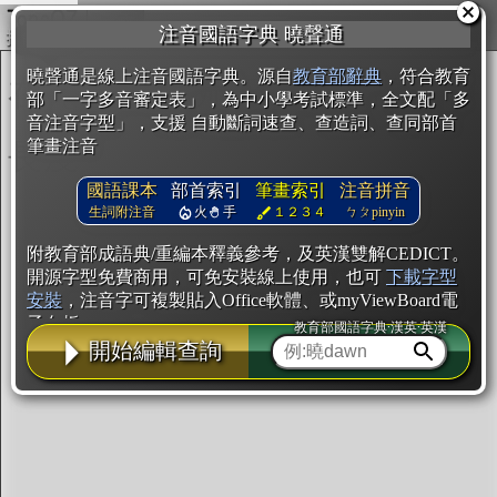
複製
注音國語字典 曉聲通
開始編輯
曉聲通是線上注音國語字典。源自
教育部辭典
，符合教育
部「一字多音審定表」，為中小學考試標準，全文配「多
音注音字型」，支援 自動斷詞速查、查造詞、查同部首
筆畫注音
國語課本
部首索引
筆畫索引
注音拼音
生詞附注音
火
手
１２３４
ㄅㄆpinyin
附教育部成語典/重編本釋義參考，及英漢雙解CEDICT。
開源字型免費商用，可免安裝線上使用，也可
下載字型
安裝
，注音字可複製貼入Office軟體、或myViewBoard電
子白板。
教育部國語字典·漢英·英漢
開始編輯查詢
辭典使用方法
注音IVS字型編輯器