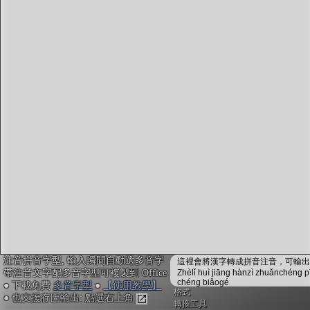
字型下載
排版格式匯出
國語課本生詞
中文檢定分級
兩岸發音差異
匯出表格
注音拼音字型, 輸入瞬間自動選多音字
這裡會將漢字轉成拼音注音，可輸出成
帶注音文字配多音字型可複製到 Office
Zhèlǐ huì jiāng hànzì zhuǎnchéng p
chéng biǎogé
● 下載免費
多音字型
●
【使用教學】
格式
● 也支援存圖輸出: 點選右上角
轉換工具