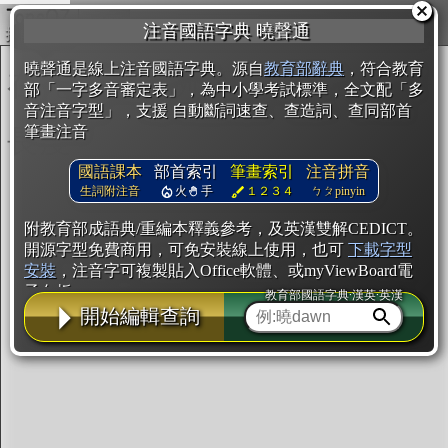
複製
注音國語字典 曉聲通
開始編輯
曉聲通是線上注音國語字典。源自
教育部辭典
，符合教育
部「一字多音審定表」，為中小學考試標準，全文配「多
音注音字型」，支援 自動斷詞速查、查造詞、查同部首
筆畫注音
國語課本
部首索引
筆畫索引
注音拼音
生詞附注音
火
手
１２３４
ㄅㄆpinyin
附教育部成語典/重編本釋義參考，及英漢雙解CEDICT。
開源字型免費商用，可免安裝線上使用，也可
下載字型
安裝
，注音字可複製貼入Office軟體、或myViewBoard電
子白板。
教育部國語字典·漢英·英漢
開始編輯查詢
辭典使用方法
注音IVS字型編輯器