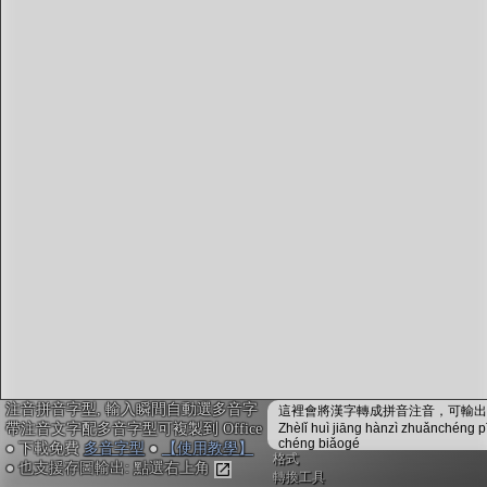
字型下載
排版格式匯出
國語課本生詞
中文檢定分級
兩岸發音差異
匯出表格
注音拼音字型, 輸入瞬間自動選多音字
這裡會將漢字轉成拼音注音，可輸出成
帶注音文字配多音字型可複製到 Office
Zhèlǐ huì jiāng hànzì zhuǎnchéng p
chéng biǎogé
● 下載免費
多音字型
●
【使用教學】
格式
● 也支援存圖輸出: 點選右上角
轉換工具