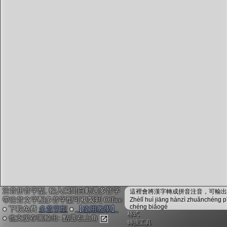
字型下載
排版格式匯出
國語課本生詞
中文檢定分級
兩岸發音差異
匯出表格
注音拼音字型, 輸入瞬間自動選多音字
這裡會將漢字轉成拼音注音，可輸出成
帶注音文字配多音字型可複製到 Office
Zhèlǐ huì jiāng hànzì zhuǎnchéng p
chéng biǎogé
● 下載免費
多音字型
●
【使用教學】
格式
● 也支援存圖輸出: 點選右上角
轉換工具