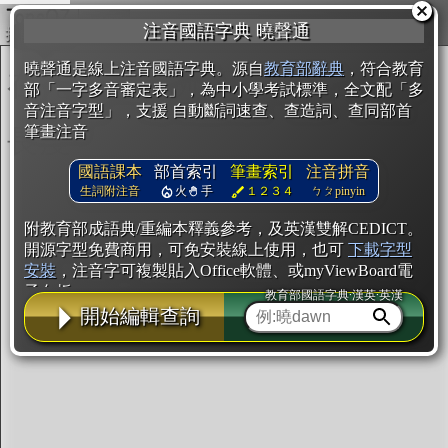
複製
注音國語字典 曉聲通
開始編輯
曉聲通是線上注音國語字典。源自
教育部辭典
，符合教育
部「一字多音審定表」，為中小學考試標準，全文配「多
音注音字型」，支援 自動斷詞速查、查造詞、查同部首
筆畫注音
國語課本
部首索引
筆畫索引
注音拼音
生詞附注音
火
手
１２３４
ㄅㄆpinyin
附教育部成語典/重編本釋義參考，及英漢雙解CEDICT。
開源字型免費商用，可免安裝線上使用，也可
下載字型
安裝
，注音字可複製貼入Office軟體、或myViewBoard電
子白板。
教育部國語字典·漢英·英漢
開始編輯查詢
辭典使用方法
注音IVS字型編輯器