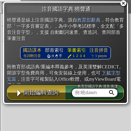
複製
注音國語字典 曉聲通
開始編輯
曉聲通是線上注音國語字典。源自
教育部辭典
，符合教育
部「一字多音審定表」，為中小學考試標準，全文配「多
音注音字型」，支援 自動斷詞速查、查造詞、查同部首
筆畫注音
國語課本
部首索引
筆畫索引
注音拼音
生詞附注音
火
手
１２３４
ㄅㄆpinyin
附教育部成語典/重編本釋義參考，及英漢雙解CEDICT。
開源字型免費商用，可免安裝線上使用，也可
下載字型
安裝
，注音字可複製貼入Office軟體、或myViewBoard電
子白板。
教育部國語字典·漢英·英漢
開始編輯查詢
辭典使用方法
注音IVS字型編輯器