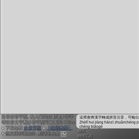
字型下載
排版格式匯出
國語課本生詞
中文檢定分級
兩岸發音差異
匯出表格
注音拼音字型, 輸入瞬間自動選多音字
這裡會將漢字轉成拼音注音，可輸出成
帶注音文字配多音字型可複製到 Office
Zhèlǐ huì jiāng hànzì zhuǎnchéng p
chéng biǎogé
● 下載免費
多音字型
●
【使用教學】
格式
● 也支援存圖輸出: 點選右上角
轉換工具