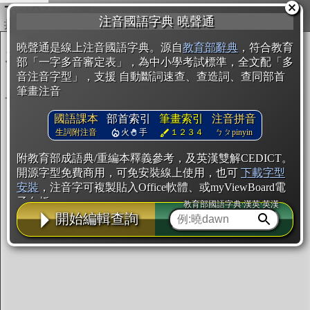
複製
注音國語字典 曉聲通
開始編輯
曉聲通是線上注音國語字典。源自
教育部辭典
，符合教育
部「一字多音審定表」，為中小學考試標準，全文配「多
音注音字型」，支援 自動斷詞速查、查造詞、查同部首
筆畫注音
國語課本
部首索引
筆畫索引
注音拼音
生詞附注音
火
手
１２３４
ㄅㄆpinyin
附教育部成語典/重編本釋義參考，及英漢雙解CEDICT。
開源字型免費商用，可免安裝線上使用，也可
下載字型
安裝
，注音字可複製貼入Office軟體、或myViewBoard電
子白板。
教育部國語字典·漢英·英漢
開始編輯查詢
辭典使用方法
注音IVS字型編輯器