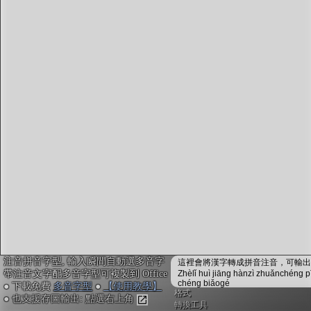
字型下載
排版格式匯出
國語課本生詞
中文檢定分級
兩岸發音差異
匯出表格
注音拼音字型, 輸入瞬間自動選多音字
這裡會將漢字轉成拼音注音，可輸出成
帶注音文字配多音字型可複製到 Office
Zhèlǐ huì jiāng hànzì zhuǎnchéng p
chéng biǎogé
● 下載免費
多音字型
●
【使用教學】
格式
● 也支援存圖輸出: 點選右上角
轉換工具