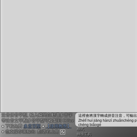
字型下載
排版格式匯出
國語課本生詞
中文檢定分級
兩岸發音差異
匯出表格
注音拼音字型, 輸入瞬間自動選多音字
這裡會將漢字轉成拼音注音，可輸出成
帶注音文字配多音字型可複製到 Office
Zhèlǐ huì jiāng hànzì zhuǎnchéng p
chéng biǎogé
● 下載免費
多音字型
●
【使用教學】
格式
● 也支援存圖輸出: 點選右上角
轉換工具