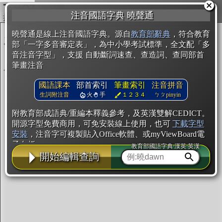
複製
注音國語字典 曉聲通
開始編輯
曉聲通是線上注音國語字典。源自
教育部辭典
，符合教育
部「一字多音審定表」，為中小學考試標準，全文配「多
音注音字型」，支援 自動斷詞速查、查造詞、查同部首
筆畫注音
國語課本
部首索引
筆畫索引
注音拼音
生詞附注音
火
手
１２３４
ㄅㄆpinyin
附教育部成語典/重編本釋義參考，及英漢雙解CEDICT。
開源字型免費商用，可免安裝線上使用，也可
下載字型
安裝
，注音字可複製貼入Office軟體、或myViewBoard電
子白板。
教育部國語字典·漢英·英漢
開始編輯查詢
辭典使用方法
注音IVS字型編輯器