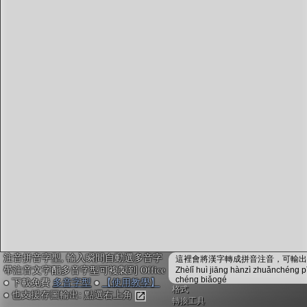
字型下載
排版格式匯出
國語課本生詞
中文檢定分級
兩岸發音差異
匯出表格
注音拼音字型, 輸入瞬間自動選多音字
這裡會將漢字轉成拼音注音，可輸出成
帶注音文字配多音字型可複製到 Office
Zhèlǐ huì jiāng hànzì zhuǎnchéng p
chéng biǎogé
● 下載免費
多音字型
●
【使用教學】
格式
● 也支援存圖輸出: 點選右上角
轉換工具