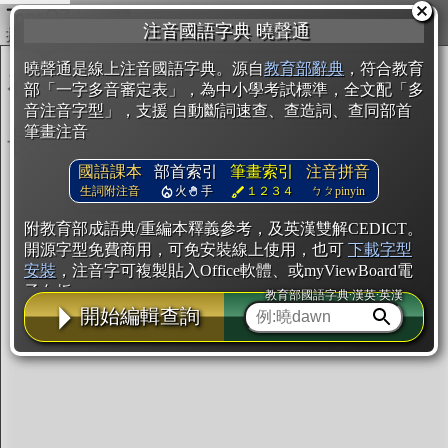
複製
注音國語字典 曉聲通
開始編輯
曉聲通是線上注音國語字典。源自
教育部辭典
，符合教育
部「一字多音審定表」，為中小學考試標準，全文配「多
音注音字型」，支援 自動斷詞速查、查造詞、查同部首
筆畫注音
國語課本
部首索引
筆畫索引
注音拼音
生詞附注音
火
手
１２３４
ㄅㄆpinyin
附教育部成語典/重編本釋義參考，及英漢雙解CEDICT。
開源字型免費商用，可免安裝線上使用，也可
下載字型
安裝
，注音字可複製貼入Office軟體、或myViewBoard電
子白板。
教育部國語字典·漢英·英漢
開始編輯查詢
辭典使用方法
注音IVS字型編輯器