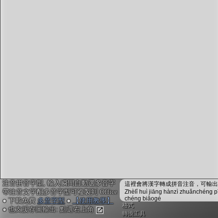
字型下載
排版格式匯出
國語課本生詞
中文檢定分級
兩岸發音差異
匯出表格
注音拼音字型, 輸入瞬間自動選多音字
這裡會將漢字轉成拼音注音，可輸出成
帶注音文字配多音字型可複製到 Office
Zhèlǐ huì jiāng hànzì zhuǎnchéng p
chéng biǎogé
● 下載免費
多音字型
●
【使用教學】
格式
● 也支援存圖輸出: 點選右上角
轉換工具