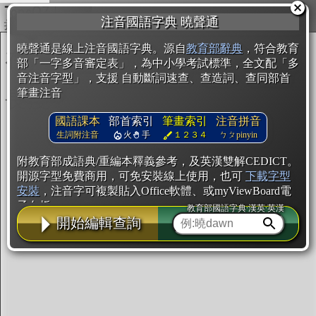
複製
注音國語字典 曉聲通
開始編輯
曉聲通是線上注音國語字典。源自
教育部辭典
，符合教育
部「一字多音審定表」，為中小學考試標準，全文配「多
音注音字型」，支援 自動斷詞速查、查造詞、查同部首
筆畫注音
國語課本
部首索引
筆畫索引
注音拼音
生詞附注音
火
手
１２３４
ㄅㄆpinyin
附教育部成語典/重編本釋義參考，及英漢雙解CEDICT。
開源字型免費商用，可免安裝線上使用，也可
下載字型
安裝
，注音字可複製貼入Office軟體、或myViewBoard電
子白板。
教育部國語字典·漢英·英漢
開始編輯查詢
辭典使用方法
注音IVS字型編輯器