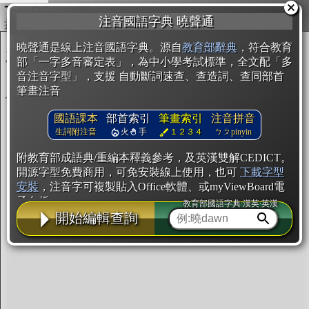
複製
注音國語字典 曉聲通
開始編輯
曉聲通是線上注音國語字典。源自
教育部辭典
，符合教育
部「一字多音審定表」，為中小學考試標準，全文配「多
音注音字型」，支援 自動斷詞速查、查造詞、查同部首
筆畫注音
國語課本
部首索引
筆畫索引
注音拼音
生詞附注音
火
手
１２３４
ㄅㄆpinyin
附教育部成語典/重編本釋義參考，及英漢雙解CEDICT。
開源字型免費商用，可免安裝線上使用，也可
下載字型
安裝
，注音字可複製貼入Office軟體、或myViewBoard電
子白板。
教育部國語字典·漢英·英漢
開始編輯查詢
辭典使用方法
注音IVS字型編輯器