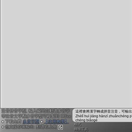
字型下載
排版格式匯出
國語課本生詞
中文檢定分級
兩岸發音差異
匯出表格
注音拼音字型, 輸入瞬間自動選多音字
這裡會將漢字轉成拼音注音，可輸出成
帶注音文字配多音字型可複製到 Office
Zhèlǐ huì jiāng hànzì zhuǎnchéng p
chéng biǎogé
● 下載免費
多音字型
●
【使用教學】
格式
● 也支援存圖輸出: 點選右上角
轉換工具