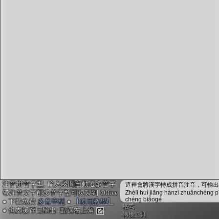
字型下載
排版格式匯出
國語課本生詞
中文檢定分級
兩岸發音差異
匯出表格
注音拼音字型, 輸入瞬間自動選多音字
這裡會將漢字轉成拼音注音，可輸出成
帶注音文字配多音字型可複製到 Office
Zhèlǐ huì jiāng hànzì zhuǎnchéng p
chéng biǎogé
● 下載免費
多音字型
●
【使用教學】
格式
● 也支援存圖輸出: 點選右上角
轉換工具