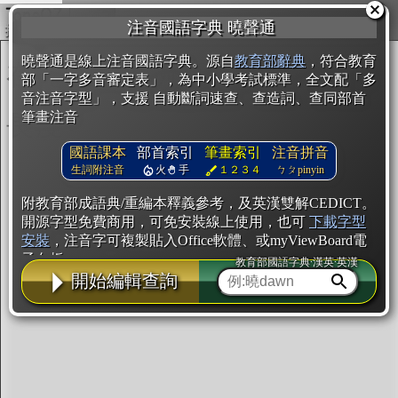
複製
注音國語字典 曉聲通
開始編輯
曉聲通是線上注音國語字典。源自
教育部辭典
，符合教育
部「一字多音審定表」，為中小學考試標準，全文配「多
音注音字型」，支援 自動斷詞速查、查造詞、查同部首
筆畫注音
國語課本
部首索引
筆畫索引
注音拼音
生詞附注音
火
手
１２３４
ㄅㄆpinyin
附教育部成語典/重編本釋義參考，及英漢雙解CEDICT。
開源字型免費商用，可免安裝線上使用，也可
下載字型
安裝
，注音字可複製貼入Office軟體、或myViewBoard電
子白板。
教育部國語字典·漢英·英漢
開始編輯查詢
辭典使用方法
注音IVS字型編輯器