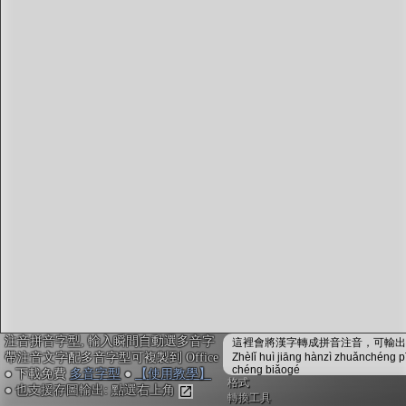
字型下載
排版格式匯出
國語課本生詞
中文檢定分級
兩岸發音差異
匯出表格
注音拼音字型, 輸入瞬間自動選多音字
這裡會將漢字轉成拼音注音，可輸出成
帶注音文字配多音字型可複製到 Office
Zhèlǐ huì jiāng hànzì zhuǎnchéng p
chéng biǎogé
● 下載免費
多音字型
●
【使用教學】
格式
● 也支援存圖輸出: 點選右上角
轉換工具