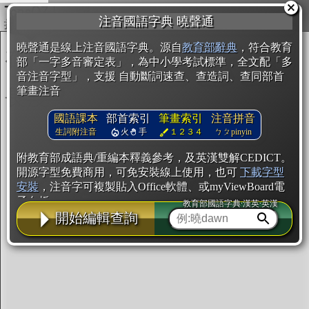
複製
注音國語字典 曉聲通
開始編輯
曉聲通是線上注音國語字典。源自
教育部辭典
，符合教育
部「一字多音審定表」，為中小學考試標準，全文配「多
音注音字型」，支援 自動斷詞速查、查造詞、查同部首
筆畫注音
國語課本
部首索引
筆畫索引
注音拼音
生詞附注音
火
手
１２３４
ㄅㄆpinyin
附教育部成語典/重編本釋義參考，及英漢雙解CEDICT。
開源字型免費商用，可免安裝線上使用，也可
下載字型
安裝
，注音字可複製貼入Office軟體、或myViewBoard電
子白板。
教育部國語字典·漢英·英漢
開始編輯查詢
辭典使用方法
注音IVS字型編輯器