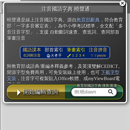
複製
注音國語字典 曉聲通
開始編輯
曉聲通是線上注音國語字典。源自
教育部辭典
，符合教育
部「一字多音審定表」，為中小學考試標準，全文配「多
音注音字型」，支援 自動斷詞速查、查造詞、查同部首
筆畫注音
國語課本
部首索引
筆畫索引
注音拼音
生詞附注音
火
手
１２３４
ㄅㄆpinyin
附教育部成語典/重編本釋義參考，及英漢雙解CEDICT。
開源字型免費商用，可免安裝線上使用，也可
下載字型
安裝
，注音字可複製貼入Office軟體、或myViewBoard電
子白板。
教育部國語字典·漢英·英漢
開始編輯查詢
辭典使用方法
注音IVS字型編輯器