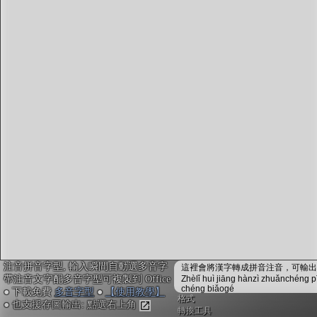
字型下載
排版格式匯出
國語課本生詞
中文檢定分級
兩岸發音差異
匯出表格
注音拼音字型, 輸入瞬間自動選多音字
這裡會將漢字轉成拼音注音，可輸出成
帶注音文字配多音字型可複製到 Office
Zhèlǐ huì jiāng hànzì zhuǎnchéng p
chéng biǎogé
● 下載免費
多音字型
●
【使用教學】
格式
● 也支援存圖輸出: 點選右上角
轉換工具