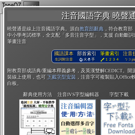
複製
注音國語字典 曉聲
曉聲通是線上注音國語字典。源自
教育部辭典
，符合教育部
中小學考試標準，全文配「多音注音字型」，支援 自動斷詞
筆畫注音
國語課本
部首索引
筆畫索引
注音
生詞附注音
火
手
１２３４
ㄅㄆpin
附教育部成語典/重編本釋義參考，及英漢雙解CEDICT。
裝線上使用，也可
下載字型安裝
，注音字可複製貼入Office軟
白板。
辭典使用方法
注音IVS字型編輯器
字型下載