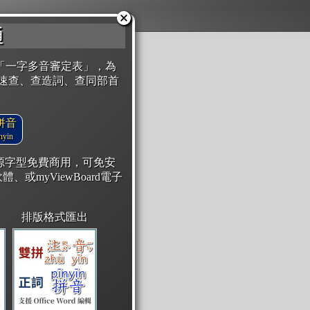
通
「一字多音審定表」，為
速查、查造詞、查同部首
拼音
yin
開源字型免費商用，可免安
體、或myViewBoard電子
排版格式匯出