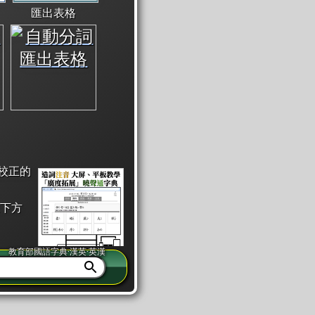
匯出表格
校正的
下方
教育部國語字典·漢英·英漢
同注音」或「同筆畫」。
查詢」此字詞的解釋，不