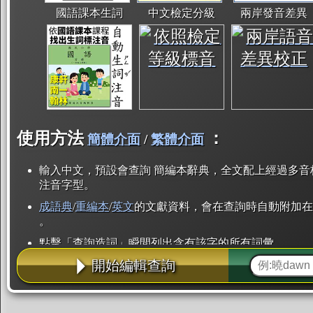
國語課本生詞
中文檢定分級
兩岸發音差異
使用方法
：
簡體介面
/
繁體介面
輸入中文，預設會查詢 簡編本辭典，全文配上經過多音
注音字型。
成語典
/
重編本
/
英文
的文獻資料，會在查詢時自動附加在
。
點擊「查詢造詞」瞬間列出含有該字的所有詞彙。
開始編輯查詢
點「部首」瞬間列出所有「同部首字」。也支援查詢「
辭典解釋的全文都經過自動斷詞，點擊便可瞬間「連續
用手動重複輸入。