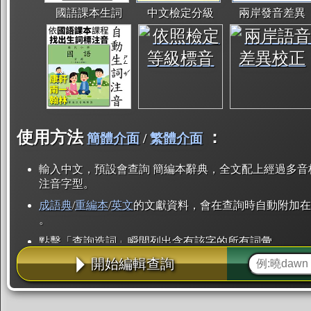
國語課本生詞
中文檢定分級
兩岸發音差異
使用方法
：
簡體介面
/
繁體介面
輸入中文，預設會查詢 簡編本辭典，全文配上經過多音
注音字型。
成語典
/
重編本
/
英文
的文獻資料，會在查詢時自動附加在
。
點擊「查詢造詞」瞬間列出含有該字的所有詞彙。
開始編輯查詢
點「部首」瞬間列出所有「同部首字」。也支援查詢「
辭典解釋的全文都經過自動斷詞，點擊便可瞬間「連續
用手動重複輸入。