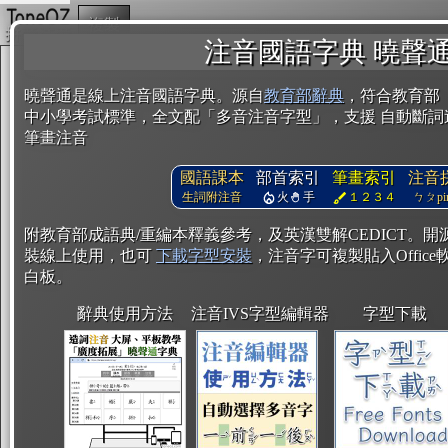
複製
注音國語字典 曉聲
曉聲通是線上注音國語字典。源自
教育部辭典
，符合教育部
中小學考試標準，全文配「多音注音字型」，支援 自動斷詞
筆畫注音
國語課本
部首索引
筆畫索引
注音
生詞附注音
火
手
１２３４
ㄅㄆpin
附教育部成語典/重編本釋義參考，及英漢雙解CEDICT。
裝線上使用，也可
下載字型安裝
，注音字可複製貼入Office軟
白板。
辭典使用方法
注音IVS字型編輯器
字型下載