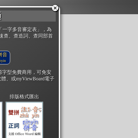
通
「一字多音審定表」，為
速查、查造詞、查同部首
拼音
yin
開源字型免費商用，可免安
體、或myViewBoard電子
排版格式匯出