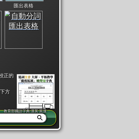
匯出表格
校正的
下方
教育部國語字典·漢英·英漢
同注音」或「同筆畫」。
查詢」此字詞的解釋，不