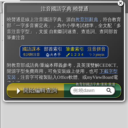
複製
注音國語字典 曉聲通
開始編輯
曉聲通是線上注音國語字典。源自
教育部辭典
，符合教育
部「一字多音審定表」，為中小學考試標準，全文配「多
音注音字型」，支援 自動斷詞速查、查造詞、查同部首
筆畫注音
國語課本
部首索引
筆畫索引
注音拼音
生詞附注音
火
手
１２３４
ㄅㄆpinyin
附教育部成語典/重編本釋義參考，及英漢雙解CEDICT。
開源字型免費商用，可免安裝線上使用，也可
下載字型
安裝
，注音字可複製貼入Office軟體、或myViewBoard電
子白板。
教育部國語字典·漢英·英漢
開始編輯查詢
辭典使用方法
注音IVS字型編輯器