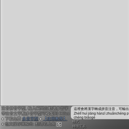
字型下載
排版格式匯出
國語課本生詞
中文檢定分級
兩岸發音差異
匯出表格
注音拼音字型, 輸入瞬間自動選多音字
這裡會將漢字轉成拼音注音，可輸出成
帶注音文字配多音字型可複製到 Office
Zhèlǐ huì jiāng hànzì zhuǎnchéng p
chéng biǎogé
● 下載免費
多音字型
●
【使用教學】
格式
● 也支援存圖輸出: 點選右上角
轉換工具