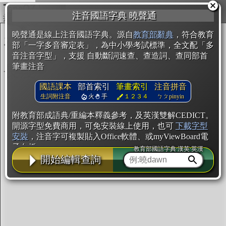
複製
注音國語字典 曉聲通
開始編輯
曉聲通是線上注音國語字典。源自
教育部辭典
，符合教育
部「一字多音審定表」，為中小學考試標準，全文配「多
音注音字型」，支援 自動斷詞速查、查造詞、查同部首
筆畫注音
國語課本
部首索引
筆畫索引
注音拼音
生詞附注音
火
手
１２３４
ㄅㄆpinyin
附教育部成語典/重編本釋義參考，及英漢雙解CEDICT。
開源字型免費商用，可免安裝線上使用，也可
下載字型
安裝
，注音字可複製貼入Office軟體、或myViewBoard電
子白板。
教育部國語字典·漢英·英漢
開始編輯查詢
辭典使用方法
注音IVS字型編輯器