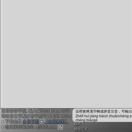
字型下載
排版格式匯出
國語課本生詞
中文檢定分級
兩岸發音差異
匯出表格
注音拼音字型, 輸入瞬間自動選多音字
這裡會將漢字轉成拼音注音，可輸出成
帶注音文字配多音字型可複製到 Office
Zhèlǐ huì jiāng hànzì zhuǎnchéng p
chéng biǎogé
● 下載免費
多音字型
●
【使用教學】
格式
● 也支援存圖輸出: 點選右上角
轉換工具