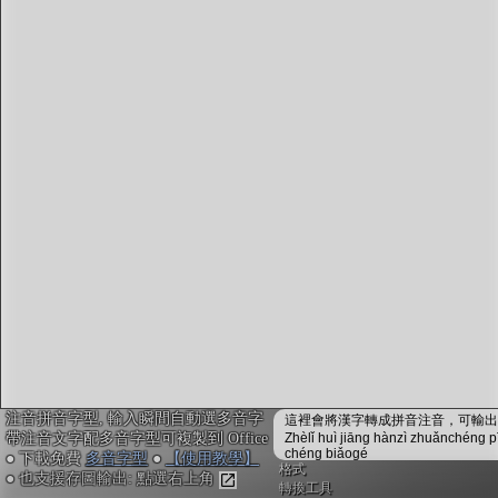
字型下載
排版格式匯出
國語課本生詞
中文檢定分級
兩岸發音差異
匯出表格
注音拼音字型, 輸入瞬間自動選多音字
這裡會將漢字轉成拼音注音，可輸出成
帶注音文字配多音字型可複製到 Office
Zhèlǐ huì jiāng hànzì zhuǎnchéng p
chéng biǎogé
● 下載免費
多音字型
●
【使用教學】
格式
● 也支援存圖輸出: 點選右上角
轉換工具