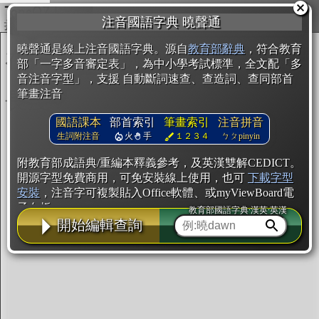
複製
注音國語字典 曉聲通
開始編輯
曉聲通是線上注音國語字典。源自
教育部辭典
，符合教育
部「一字多音審定表」，為中小學考試標準，全文配「多
音注音字型」，支援 自動斷詞速查、查造詞、查同部首
筆畫注音
國語課本
部首索引
筆畫索引
注音拼音
生詞附注音
火
手
１２３４
ㄅㄆpinyin
附教育部成語典/重編本釋義參考，及英漢雙解CEDICT。
開源字型免費商用，可免安裝線上使用，也可
下載字型
安裝
，注音字可複製貼入Office軟體、或myViewBoard電
子白板。
教育部國語字典·漢英·英漢
開始編輯查詢
辭典使用方法
注音IVS字型編輯器