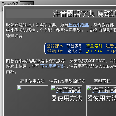
複製
注音國語字典 曉聲
曉聲通是線上注音國語字典。源自
教育部辭典
，符合教育部
中小學考試標準，全文配「多音注音字型」，支援 自動斷詞
筆畫注音
國語課本
部首索引
筆畫索引
注音
生詞附注音
火
手
１２３４
ㄅㄆpin
附教育部成語典/重編本釋義參考，及英漢雙解CEDICT。
裝線上使用，也可
下載字型安裝
，注音字可複製貼入Office軟
白板。
辭典使用方法
注音IVS字型編輯器
字型下載