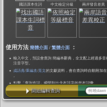
國語課本生詞
中文檢定分級
兩岸發音差異
使用方法
：
簡體介面
/
繁體介面
輸入中文，預設會查詢 簡編本辭典，全文配上經過多音
注音字型。
成語典
/
重編本
/
英文
的文獻資料，會在查詢時自動附加在
。
點擊「查詢造詞」瞬間列出含有該字的所有詞彙。
開始編輯查詢
點「部首」瞬間列出所有「同部首字」。也支援查詢「
辭典解釋的全文都經過自動斷詞，點擊便可瞬間「連續
用手動重複輸入。