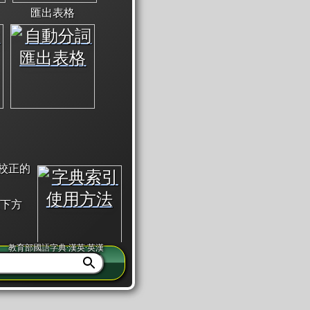
匯出表格
校正的
下方
教育部國語字典·漢英·英漢
同注音」或「同筆畫」。
查詢」此字詞的解釋，不