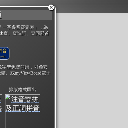
通
「一字多音審定表」，為
速查、查造詞、查同部首
拼音
yin
開源字型免費商用，可免安
體、或myViewBoard電子
排版格式匯出