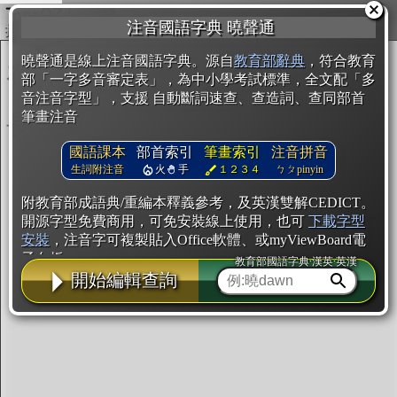
複製
注音國語字典 曉聲通
開始編輯
曉聲通是線上注音國語字典。源自
教育部辭典
，符合教育
部「一字多音審定表」，為中小學考試標準，全文配「多
音注音字型」，支援 自動斷詞速查、查造詞、查同部首
筆畫注音
國語課本
部首索引
筆畫索引
注音拼音
生詞附注音
火
手
１２３４
ㄅㄆpinyin
附教育部成語典/重編本釋義參考，及英漢雙解CEDICT。
開源字型免費商用，可免安裝線上使用，也可
下載字型
安裝
，注音字可複製貼入Office軟體、或myViewBoard電
子白板。
教育部國語字典·漢英·英漢
開始編輯查詢
辭典使用方法
注音IVS字型編輯器