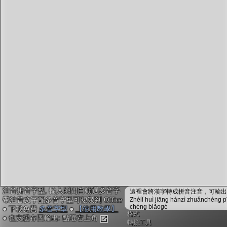
字型下載
排版格式匯出
國語課本生詞
中文檢定分級
兩岸發音差異
匯出表格
注音拼音字型, 輸入瞬間自動選多音字
這裡會將漢字轉成拼音注音，可輸出成
帶注音文字配多音字型可複製到 Office
Zhèlǐ huì jiāng hànzì zhuǎnchéng p
chéng biǎogé
● 下載免費
多音字型
●
【使用教學】
格式
● 也支援存圖輸出: 點選右上角
轉換工具