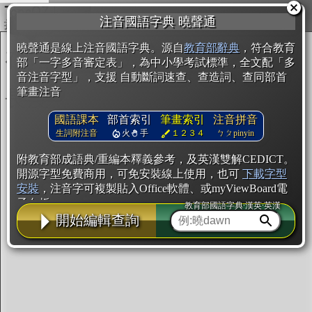
複製
注音國語字典 曉聲通
開始編輯
曉聲通是線上注音國語字典。源自
教育部辭典
，符合教育
部「一字多音審定表」，為中小學考試標準，全文配「多
音注音字型」，支援 自動斷詞速查、查造詞、查同部首
筆畫注音
國語課本
部首索引
筆畫索引
注音拼音
生詞附注音
火
手
１２３４
ㄅㄆpinyin
附教育部成語典/重編本釋義參考，及英漢雙解CEDICT。
開源字型免費商用，可免安裝線上使用，也可
下載字型
安裝
，注音字可複製貼入Office軟體、或myViewBoard電
子白板。
教育部國語字典·漢英·英漢
開始編輯查詢
辭典使用方法
注音IVS字型編輯器