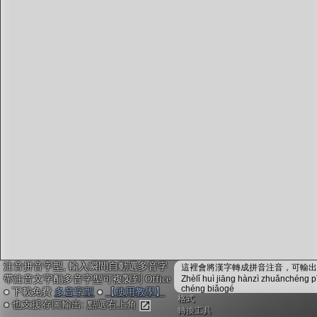
字型下載
排版格式匯出
國語課本生詞
中文檢定分級
兩岸發音差異
匯出表格
注音拼音字型, 輸入瞬間自動選多音字
這裡會將漢字轉成拼音注音，可輸出成
帶注音文字配多音字型可複製到 Office
Zhèlǐ huì jiāng hànzì zhuǎnchéng p
chéng biǎogé
● 下載免費
多音字型
●
【使用教學】
格式
● 也支援存圖輸出: 點選右上角
轉換工具