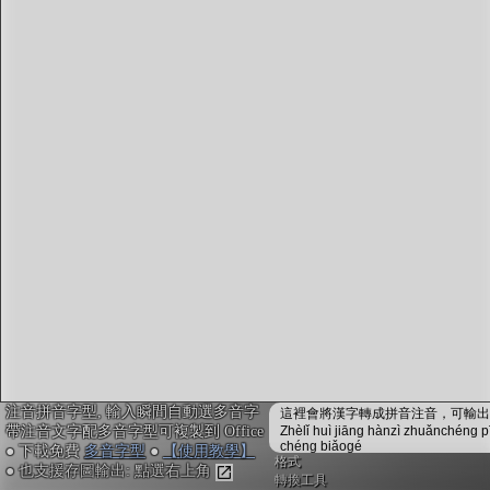
字型下載
排版格式匯出
國語課本生詞
中文檢定分級
兩岸發音差異
匯出表格
注音拼音字型, 輸入瞬間自動選多音字
這裡會將漢字轉成拼音注音，可輸出成
帶注音文字配多音字型可複製到 Office
Zhèlǐ huì jiāng hànzì zhuǎnchéng p
chéng biǎogé
● 下載免費
多音字型
●
【使用教學】
格式
● 也支援存圖輸出: 點選右上角
轉換工具