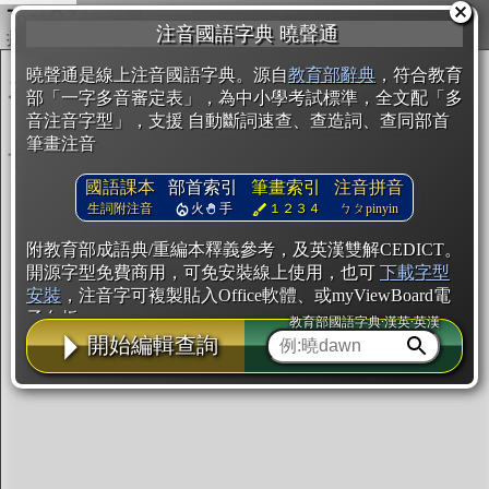
複製
注音國語字典 曉聲通
開始編輯
曉聲通是線上注音國語字典。源自
教育部辭典
，符合教育
部「一字多音審定表」，為中小學考試標準，全文配「多
音注音字型」，支援 自動斷詞速查、查造詞、查同部首
筆畫注音
國語課本
部首索引
筆畫索引
注音拼音
生詞附注音
火
手
１２３４
ㄅㄆpinyin
附教育部成語典/重編本釋義參考，及英漢雙解CEDICT。
開源字型免費商用，可免安裝線上使用，也可
下載字型
安裝
，注音字可複製貼入Office軟體、或myViewBoard電
子白板。
教育部國語字典·漢英·英漢
開始編輯查詢
辭典使用方法
注音IVS字型編輯器