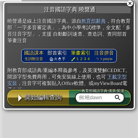
注音國語字典 曉聲通
曉聲通是線上注音國語字典。源自
教育部辭典
，符合教育
部「一字多音審定表」，為中小學考試標準，全文配「多
音注音字型」，支援 自動斷詞速查、查造詞、查同部首
筆畫注音
國語課本
部首索引
筆畫索引
注音拼音
生詞附注音
火
手
１２３４
ㄅㄆpinyin
附教育部成語典/重編本釋義參考，及英漢雙解CEDICT。
開源字型免費商用，可免安裝線上使用，也可
下載字型
安裝
，注音字可複製貼入Office軟體、或myViewBoard電
子白板。
教育部國語字典·漢英·英漢
開始編輯查詢
辭典使用方法
注音IVS字型編輯器