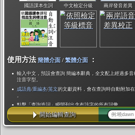
國語課本生詞
中文檢定分級
兩岸發音差異
使用方法
：
簡體介面
/
繁體介面
輸入中文，預設會查詢 簡編本辭典，全文配上經過多音
注音字型。
成語典
/
重編本
/
英文
的文獻資料，會在查詢時自動附加在
。
點擊「查詢造詞」瞬間列出含有該字的所有詞彙。
開始編輯查詢
點「部首」瞬間列出所有「同部首字」。也支援查詢「
辭典解釋的全文都經過自動斷詞，點擊便可瞬間「連續
用手動重複輸入。