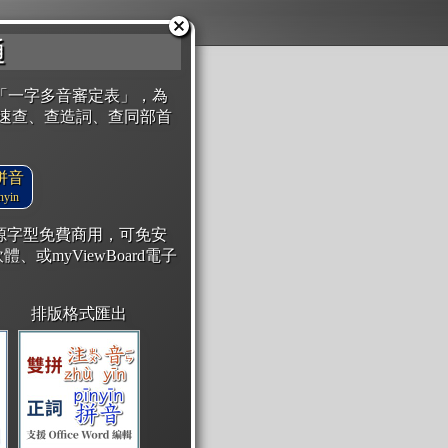
通
「一字多音審定表」，為
速查、查造詞、查同部首
拼音
yin
開源字型免費商用，可免安
體、或myViewBoard電子
排版格式匯出