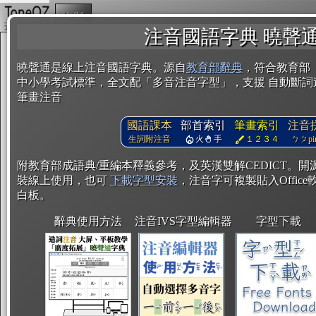
複製
注音國語字典 曉聲
曉聲通是線上注音國語字典。源自
教育部辭典
，符合教育部
中小學考試標準，全文配「多音注音字型」，支援 自動斷詞
筆畫注音
國語課本
部首索引
筆畫索引
注音
生詞附注音
火
手
１２３４
ㄅㄆpin
附教育部成語典/重編本釋義參考，及英漢雙解CEDICT。
裝線上使用，也可
下載字型安裝
，注音字可複製貼入Office軟
白板。
辭典使用方法
注音IVS字型編輯器
字型下載