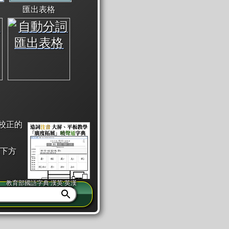
匯出表格
校正的
下方
教育部國語字典·漢英·英漢
同注音」或「同筆畫」。
查詢」此字詞的解釋，不