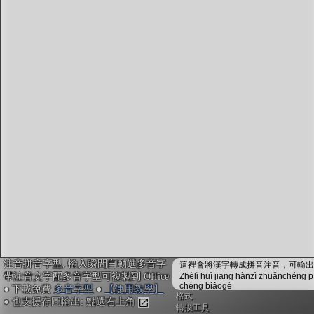
字型下載
排版格式匯出
國語課本生詞
中文檢定分級
兩岸發音差異
匯出表格
注音拼音字型, 輸入瞬間自動選多音字
這裡會將漢字轉成拼音注音，可輸出成
帶注音文字配多音字型可複製到 Office
Zhèlǐ huì jiāng hànzì zhuǎnchéng p
chéng biǎogé
● 下載免費
多音字型
●
【使用教學】
格式
● 也支援存圖輸出: 點選右上角
轉換工具