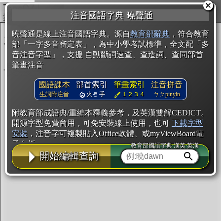
複製
注音國語字典 曉聲通
開始編輯
曉聲通是線上注音國語字典。源自
教育部辭典
，符合教育
部「一字多音審定表」，為中小學考試標準，全文配「多
音注音字型」，支援 自動斷詞速查、查造詞、查同部首
筆畫注音
國語課本
部首索引
筆畫索引
注音拼音
生詞附注音
火
手
１２３４
ㄅㄆpinyin
附教育部成語典/重編本釋義參考，及英漢雙解CEDICT。
開源字型免費商用，可免安裝線上使用，也可
下載字型
安裝
，注音字可複製貼入Office軟體、或myViewBoard電
子白板。
教育部國語字典·漢英·英漢
開始編輯查詢
辭典使用方法
注音IVS字型編輯器