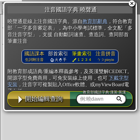
複製
注音國語字典 曉聲通
開始編輯
曉聲通是線上注音國語字典。源自
教育部辭典
，符合教育
部「一字多音審定表」，為中小學考試標準，全文配「多
音注音字型」，支援 自動斷詞速查、查造詞、查同部首
筆畫注音
國語課本
部首索引
筆畫索引
注音拼音
生詞附注音
火
手
１２３４
ㄅㄆpinyin
附教育部成語典/重編本釋義參考，及英漢雙解CEDICT。
開源字型免費商用，可免安裝線上使用，也可
下載字型
安裝
，注音字可複製貼入Office軟體、或myViewBoard電
子白板。
教育部國語字典·漢英·英漢
開始編輯查詢
辭典使用方法
注音IVS字型編輯器