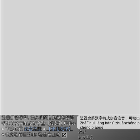
字型下載
排版格式匯出
國語課本生詞
中文檢定分級
兩岸發音差異
匯出表格
注音拼音字型, 輸入瞬間自動選多音字
這裡會將漢字轉成拼音注音，可輸出成
帶注音文字配多音字型可複製到 Office
Zhèlǐ huì jiāng hànzì zhuǎnchéng p
chéng biǎogé
● 下載免費
多音字型
●
【使用教學】
格式
● 也支援存圖輸出: 點選右上角
轉換工具