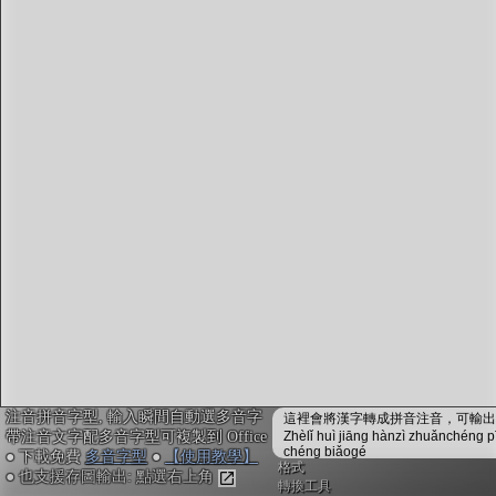
字型下載
排版格式匯出
國語課本生詞
中文檢定分級
兩岸發音差異
匯出表格
注音拼音字型, 輸入瞬間自動選多音字
這裡會將漢字轉成拼音注音，可輸出成
帶注音文字配多音字型可複製到 Office
Zhèlǐ huì jiāng hànzì zhuǎnchéng p
chéng biǎogé
● 下載免費
多音字型
●
【使用教學】
格式
● 也支援存圖輸出: 點選右上角
轉換工具