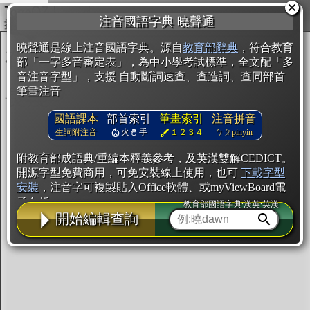
複製
注音國語字典 曉聲通
開始編輯
曉聲通是線上注音國語字典。源自
教育部辭典
，符合教育
部「一字多音審定表」，為中小學考試標準，全文配「多
音注音字型」，支援 自動斷詞速查、查造詞、查同部首
筆畫注音
國語課本
部首索引
筆畫索引
注音拼音
生詞附注音
火
手
１２３４
ㄅㄆpinyin
附教育部成語典/重編本釋義參考，及英漢雙解CEDICT。
開源字型免費商用，可免安裝線上使用，也可
下載字型
安裝
，注音字可複製貼入Office軟體、或myViewBoard電
子白板。
教育部國語字典·漢英·英漢
開始編輯查詢
辭典使用方法
注音IVS字型編輯器