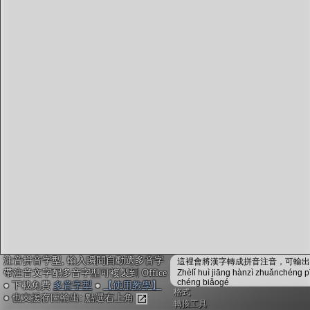
字型下載
排版格式匯出
國語課本生詞
中文檢定分級
兩岸發音差異
匯出表格
注音拼音字型, 輸入瞬間自動選多音字
這裡會將漢字轉成拼音注音，可輸出成
帶注音文字配多音字型可複製到 Office
Zhèlǐ huì jiāng hànzì zhuǎnchéng p
chéng biǎogé
● 下載免費
多音字型
●
【使用教學】
格式
● 也支援存圖輸出: 點選右上角
轉換工具