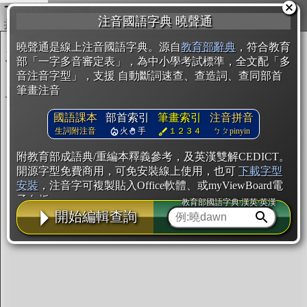
複製
注音國語字典 曉聲通
開始編輯
曉聲通是線上注音國語字典。源自
教育部辭典
，符合教育
部「一字多音審定表」，為中小學考試標準，全文配「多
音注音字型」，支援 自動斷詞速查、查造詞、查同部首
筆畫注音
國語課本
部首索引
筆畫索引
注音拼音
生詞附注音
火
手
１２３４
ㄅㄆpinyin
附教育部成語典/重編本釋義參考，及英漢雙解CEDICT。
開源字型免費商用，可免安裝線上使用，也可
下載字型
安裝
，注音字可複製貼入Office軟體、或myViewBoard電
子白板。
教育部國語字典·漢英·英漢
開始編輯查詢
辭典使用方法
注音IVS字型編輯器