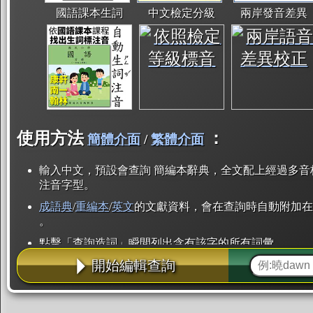
國語課本生詞
中文檢定分級
兩岸發音差異
使用方法
：
簡體介面
/
繁體介面
輸入中文，預設會查詢 簡編本辭典，全文配上經過多音
注音字型。
成語典
/
重編本
/
英文
的文獻資料，會在查詢時自動附加在
。
點擊「查詢造詞」瞬間列出含有該字的所有詞彙。
開始編輯查詢
點「部首」瞬間列出所有「同部首字」。也支援查詢「
辭典解釋的全文都經過自動斷詞，點擊便可瞬間「連續
用手動重複輸入。