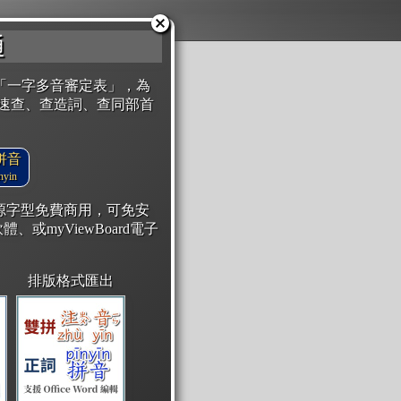
通
「一字多音審定表」，為
速查、查造詞、查同部首
拼音
yin
開源字型免費商用，可免安
體、或myViewBoard電子
排版格式匯出