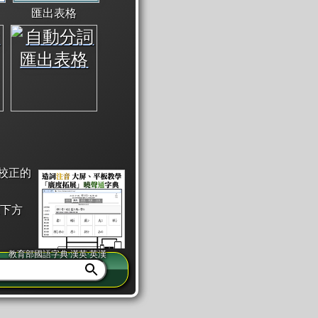
匯出表格
校正的
下方
教育部國語字典·漢英·英漢
同注音」或「同筆畫」。
查詢」此字詞的解釋，不