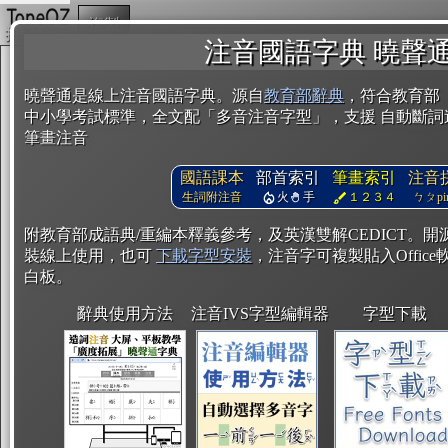
複製
注音國語字典 曉聲
曉聲通是線上注音國語字典。源自
教育部辭典
，符合教育部
中小學考試標準，全文配「多音注音字型」，支援 自動斷詞
筆畫注音
國語課本
部首索引
筆畫索引
注音
生詞附注音
火
手
１２３４
ㄅㄆpin
附教育部成語典/重編本釋義參考，及英漢雙解CEDICT。
裝線上使用，也可
下載字型安裝
，注音字可複製貼入Office軟
白板。
辭典使用方法
注音IVS字型編輯器
字型下載