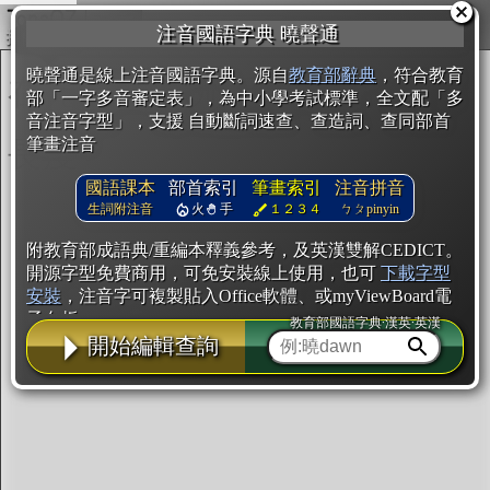
複製
注音國語字典 曉聲通
開始編輯
曉聲通是線上注音國語字典。源自
教育部辭典
，符合教育
部「一字多音審定表」，為中小學考試標準，全文配「多
音注音字型」，支援 自動斷詞速查、查造詞、查同部首
筆畫注音
國語課本
部首索引
筆畫索引
注音拼音
生詞附注音
火
手
１２３４
ㄅㄆpinyin
附教育部成語典/重編本釋義參考，及英漢雙解CEDICT。
開源字型免費商用，可免安裝線上使用，也可
下載字型
安裝
，注音字可複製貼入Office軟體、或myViewBoard電
子白板。
教育部國語字典·漢英·英漢
開始編輯查詢
辭典使用方法
注音IVS字型編輯器