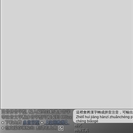
字型下載
排版格式匯出
國語課本生詞
中文檢定分級
兩岸發音差異
匯出表格
注音拼音字型, 輸入瞬間自動選多音字
這裡會將漢字轉成拼音注音，可輸出成
帶注音文字配多音字型可複製到 Office
Zhèlǐ huì jiāng hànzì zhuǎnchéng p
chéng biǎogé
● 下載免費
多音字型
●
【使用教學】
格式
● 也支援存圖輸出: 點選右上角
轉換工具