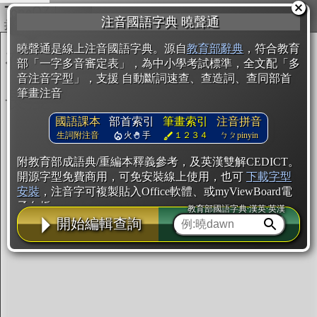
複製
注音國語字典 曉聲通
開始編輯
曉聲通是線上注音國語字典。源自
教育部辭典
，符合教育
部「一字多音審定表」，為中小學考試標準，全文配「多
音注音字型」，支援 自動斷詞速查、查造詞、查同部首
筆畫注音
國語課本
部首索引
筆畫索引
注音拼音
生詞附注音
火
手
１２３４
ㄅㄆpinyin
附教育部成語典/重編本釋義參考，及英漢雙解CEDICT。
開源字型免費商用，可免安裝線上使用，也可
下載字型
安裝
，注音字可複製貼入Office軟體、或myViewBoard電
子白板。
教育部國語字典·漢英·英漢
開始編輯查詢
辭典使用方法
注音IVS字型編輯器