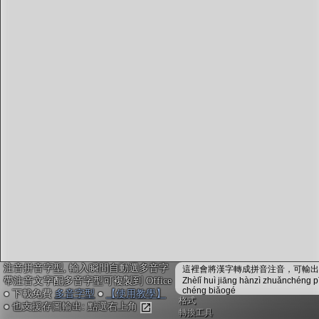
字型下載
排版格式匯出
國語課本生詞
中文檢定分級
兩岸發音差異
匯出表格
注音拼音字型, 輸入瞬間自動選多音字
這裡會將漢字轉成拼音注音，可輸出成
帶注音文字配多音字型可複製到 Office
Zhèlǐ huì jiāng hànzì zhuǎnchéng p
chéng biǎogé
● 下載免費
多音字型
●
【使用教學】
格式
● 也支援存圖輸出: 點選右上角
轉換工具