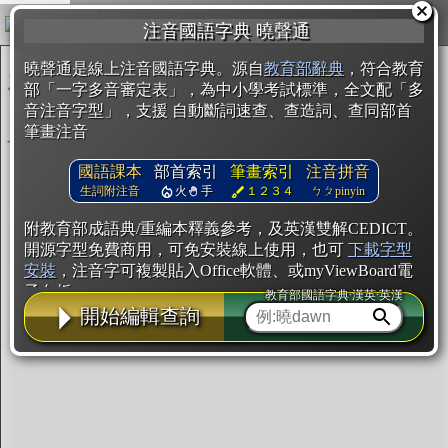
複製
注音國語字典 曉聲通
開始編輯
曉聲通是線上注音國語字典。源自
教育部辭典
，符合教育
部「一字多音審定表」，為中小學考試標準，全文配「多
音注音字型」，支援 自動斷詞速查、查造詞、查同部首
筆畫注音
國語課本
部首索引
筆畫索引
注音拼音
生詞附注音
火
手
１２３４
ㄅㄆpinyin
附教育部成語典/重編本釋義參考，及英漢雙解CEDICT。
開源字型免費商用，可免安裝線上使用，也可
下載字型
安裝
，注音字可複製貼入Office軟體、或myViewBoard電
子白板。
教育部國語字典·漢英·英漢
開始編輯查詢
辭典使用方法
注音IVS字型編輯器