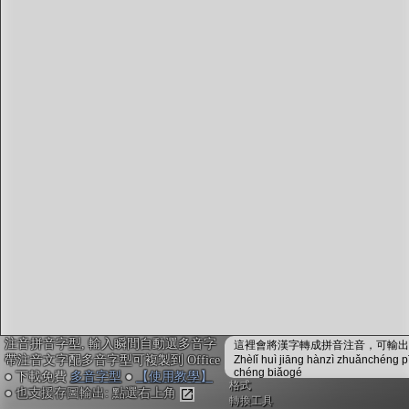
字型下載
排版格式匯出
國語課本生詞
中文檢定分級
兩岸發音差異
匯出表格
注音拼音字型, 輸入瞬間自動選多音字
這裡會將漢字轉成拼音注音，可輸出成
帶注音文字配多音字型可複製到 Office
Zhèlǐ huì jiāng hànzì zhuǎnchéng p
chéng biǎogé
● 下載免費
多音字型
●
【使用教學】
格式
● 也支援存圖輸出: 點選右上角
轉換工具