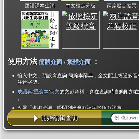
國語課本生詞
中文檢定分級
兩岸發音差異
使用方法
：
簡體介面
/
繁體介面
輸入中文，預設會查詢 簡編本辭典，全文配上經過多音
注音字型。
成語典
/
重編本
/
英文
的文獻資料，會在查詢時自動附加在
。
點擊「查詢造詞」瞬間列出含有該字的所有詞彙。
開始編輯查詢
點「部首」瞬間列出所有「同部首字」。也支援查詢「
辭典解釋的全文都經過自動斷詞，點擊便可瞬間「連續
用手動重複輸入。