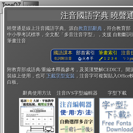
複製
注音國語字典 曉聲
曉聲通是線上注音國語字典。源自
教育部辭典
，符合教育部
中小學考試標準，全文配「多音注音字型」，支援 自動斷詞
筆畫注音
國語課本
部首索引
筆畫索引
注音
生詞附注音
火
手
１２３４
ㄅㄆpin
附教育部成語典/重編本釋義參考，及英漢雙解CEDICT。
裝線上使用，也可
下載字型安裝
，注音字可複製貼入Office軟
白板。
辭典使用方法
注音IVS字型編輯器
字型下載