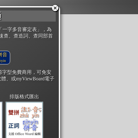
通
「一字多音審定表」，為
速查、查造詞、查同部首
拼音
yin
開源字型免費商用，可免安
體、或myViewBoard電子
排版格式匯出