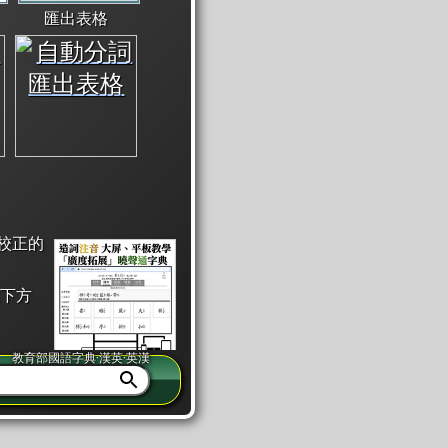
匯出表格
校正的
下方
教育部國語字典·漢英·英漢
同注音」或「同筆畫」。
查詢」此字詞的解釋，不