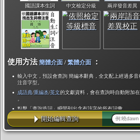
國語課本生詞
中文檢定分級
兩岸發音差異
使用方法
：
簡體介面
/
繁體介面
輸入中文，預設會查詢 簡編本辭典，全文配上經過多音
注音字型。
成語典
/
重編本
/
英文
的文獻資料，會在查詢時自動附加在
。
點擊「查詢造詞」瞬間列出含有該字的所有詞彙。
開始編輯查詢
點「部首」瞬間列出所有「同部首字」。也支援查詢「
辭典解釋的全文都經過自動斷詞，點擊便可瞬間「連續
用手動重複輸入。