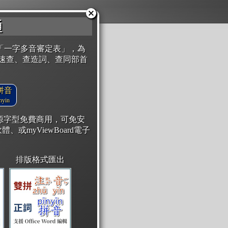
通
「一字多音審定表」，為
速查、查造詞、查同部首
拼音
yin
開源字型免費商用，可免安
體、或myViewBoard電子
排版格式匯出