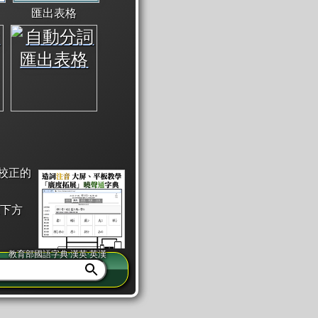
匯出表格
校正的
下方
教育部國語字典·漢英·英漢
同注音」或「同筆畫」。
查詢」此字詞的解釋，不