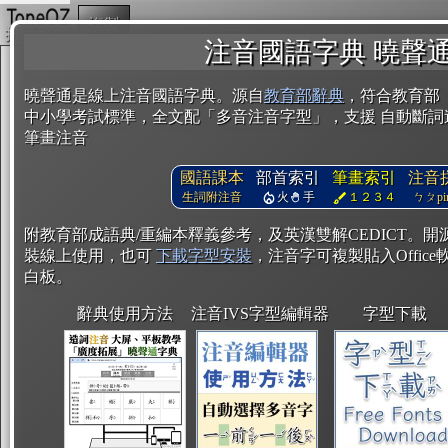
複製
注音國語字典 曉聲
曉聲通是線上注音國語字典。源自
教育部辭典
，符合教育部
中小學考試標準，全文配「多音注音字型」，支援 自動斷詞
筆畫注音
國語課本
部首索引
筆畫索引
注音
生詞附注音
火
手
１２３４
ㄅㄆpin
附教育部成語典/重編本釋義參考，及英漢雙解CEDICT。
裝線上使用，也可
下載字型安裝
，注音字可複製貼入Office軟
白板。
辭典使用方法
注音IVS字型編輯器
字型下載