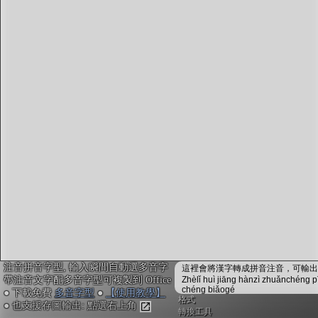
字型下載
排版格式匯出
國語課本生詞
中文檢定分級
兩岸發音差異
匯出表格
注音拼音字型, 輸入瞬間自動選多音字
這裡會將漢字轉成拼音注音，可輸出成
帶注音文字配多音字型可複製到 Office
Zhèlǐ huì jiāng hànzì zhuǎnchéng p
chéng biǎogé
● 下載免費
多音字型
●
【使用教學】
格式
● 也支援存圖輸出: 點選右上角
轉換工具