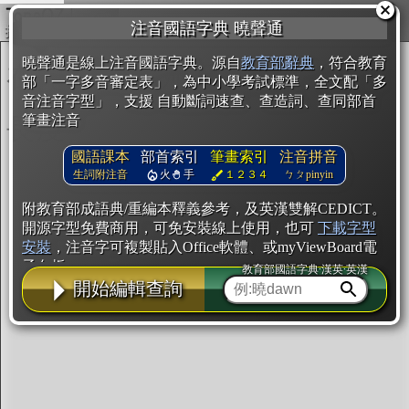
複製
注音國語字典 曉聲通
開始編輯
曉聲通是線上注音國語字典。源自
教育部辭典
，符合教育
部「一字多音審定表」，為中小學考試標準，全文配「多
音注音字型」，支援 自動斷詞速查、查造詞、查同部首
筆畫注音
國語課本
部首索引
筆畫索引
注音拼音
生詞附注音
火
手
１２３４
ㄅㄆpinyin
附教育部成語典/重編本釋義參考，及英漢雙解CEDICT。
開源字型免費商用，可免安裝線上使用，也可
下載字型
安裝
，注音字可複製貼入Office軟體、或myViewBoard電
子白板。
教育部國語字典·漢英·英漢
開始編輯查詢
辭典使用方法
注音IVS字型編輯器