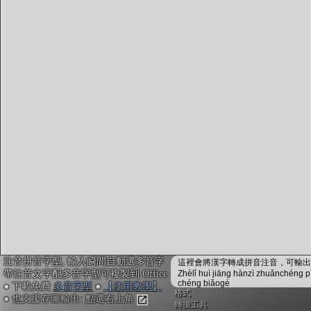
字型下載
排版格式匯出
國語課本生詞
中文檢定分級
兩岸發音差異
匯出表格
注音拼音字型, 輸入瞬間自動選多音字
這裡會將漢字轉成拼音注音，可輸出成
帶注音文字配多音字型可複製到 Office
Zhèlǐ huì jiāng hànzì zhuǎnchéng p
chéng biǎogé
● 下載免費
多音字型
●
【使用教學】
格式
● 也支援存圖輸出: 點選右上角
轉換工具