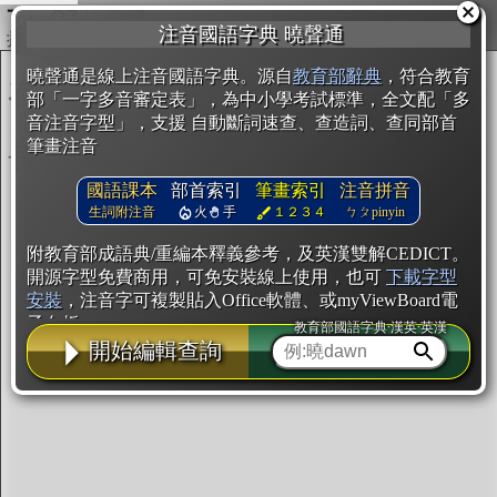
複製
注音國語字典 曉聲通
開始編輯
曉聲通是線上注音國語字典。源自
教育部辭典
，符合教育
部「一字多音審定表」，為中小學考試標準，全文配「多
音注音字型」，支援 自動斷詞速查、查造詞、查同部首
筆畫注音
國語課本
部首索引
筆畫索引
注音拼音
生詞附注音
火
手
１２３４
ㄅㄆpinyin
附教育部成語典/重編本釋義參考，及英漢雙解CEDICT。
開源字型免費商用，可免安裝線上使用，也可
下載字型
安裝
，注音字可複製貼入Office軟體、或myViewBoard電
子白板。
教育部國語字典·漢英·英漢
開始編輯查詢
辭典使用方法
注音IVS字型編輯器